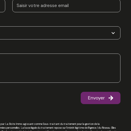
Envoyer
tisé par La Boite Immo agissant comme Sous-traitant du traitement pour la gestion de la
s personnelles. La base légale du traitement repose sur l'intérêt légitime de l'Agence / du Réseau. Elles