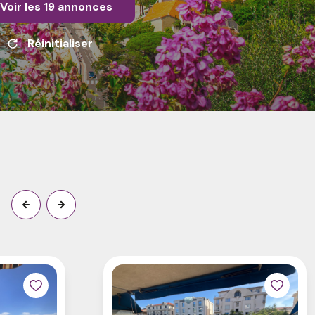
Voir les
19
annonces
Réinitialiser