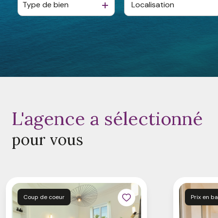
Type de bien
De l'ancien
à l'année
avis
clients
De l'immo pro
contact
l'agence a sélectionné
pour vous
Coup de coeur
Prix en b