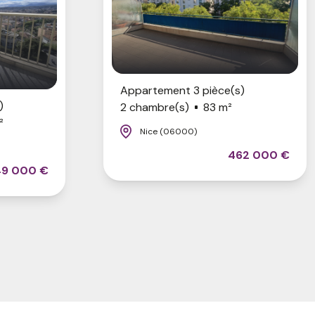
Appartement 3 pièce(s)
)
2 chambre(s)
83 m²
²
Nice (06000)
462 000 €
49 000 €