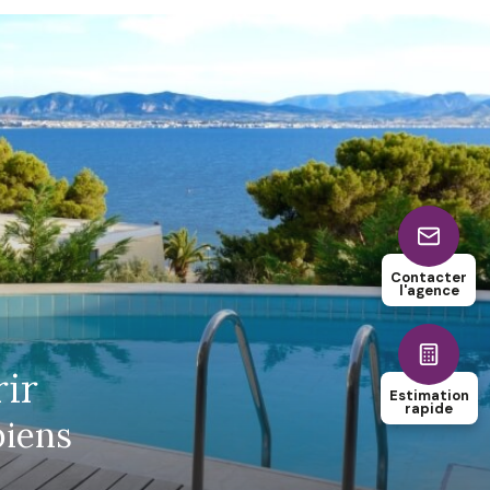
Contacter
l'agence
rir
Estimation
rapide
biens