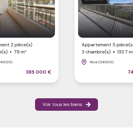
ent 2 pièce(s)
Appartement 5 pièce(s
e(s)
79 m²
3 chambre(s)
133.7 m
06000)
Nice (06300)
385 000 €
7
Voir tous les biens