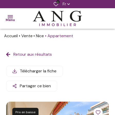
0
Fr
Menu
Accueil
Vente
Nice
Appartement
accueil
ventes
Retour aux résultats
locations
Télécharger la fiche
notre
agence
Partager ce bien
estimer
mon
bien
Prix en baisse