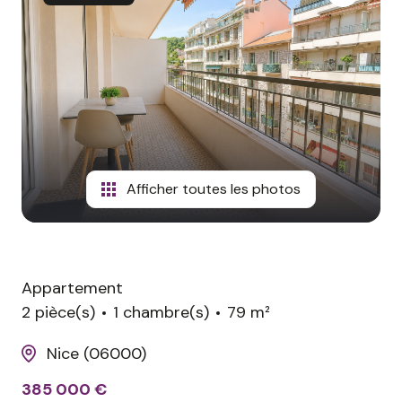
avis
clients
contact
Afficher toutes les photos
Appartement
2 pièce(s)
1 chambre(s)
79 m²
Nice (06000)
385 000 €