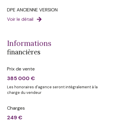
recherche d’un appartement offrant de véritables
DPE ANCIENNE VERSION
espaces de vie. Son potentiel d’évolution et ses
Voir le détail
volumes peu communs en font une opportunité
particulièrement attractive dans le quartier Fleurs.
Les informations sur les risques auxquels ce bien est
exposé sont disponibles sur le site Géorisques :
informations
www.georisques.gouv.fr
financières
Prix de vente
385 000 €
Les honoraires d'agence seront intégralement à la
charge du vendeur
Charges
249 €