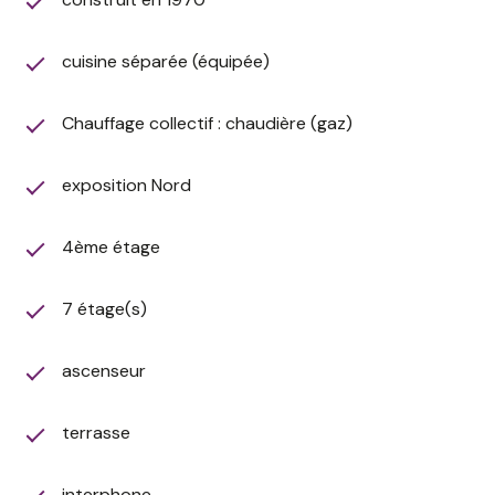
l’agencement de ses pièces, une transformation en 3
pièces peut être envisagée selon les besoins des
futurs propriétaires, constituant ainsi un véritable
cuisine séparée (équipée)
atout pour valoriser encore davantage ce bien.
La résidence offre un excellent confort de vie avec :
Chauffage collectif : chaudière (gaz)
• Gardien sur place
• Ascenseur
exposition Nord
• Chauffage collectif inclus dans les charges
• Eau chaude collective
• Eau froide collective
4ème étage
• Climatisation dans le séjour et la chambre
• Parties communes soignées
7 étage(s)
• Aucun travaux de copropriété connus à prévoir
Informations complémentaires :
ascenseur
• Prix de vente : 395 000 €
• Surface Carrez : 79 m²
• Terrasse : 10,50 m²
terrasse
• DPE : C
• Taxe foncière : 1 981 €
interphone