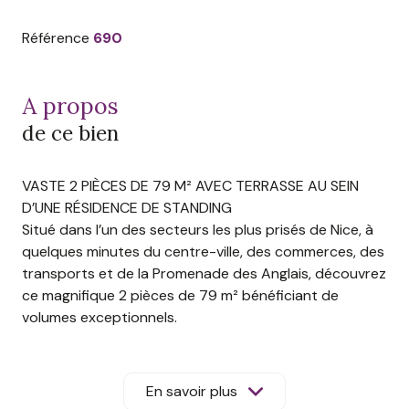
Référence
690
a propos
de ce bien
VASTE 2 PIÈCES DE 79 M² AVEC TERRASSE AU SEIN
D’UNE RÉSIDENCE DE STANDING
Situé dans l’un des secteurs les plus prisés de Nice, à
quelques minutes du centre-ville, des commerces, des
transports et de la Promenade des Anglais, découvrez
ce magnifique 2 pièces de 79 m² bénéficiant de
volumes exceptionnels.
Au 4ᵉ étage avec ascenseur d’une élégante résidence
Rometti parfaitement entretenue avec gardien, cet
appartement séduit dès l’entrée par ses espaces
En savoir plus
généreux et sa distribution particulièrement