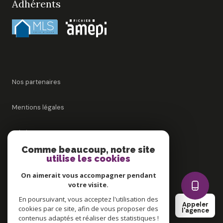
Adhérents
Nos partenaires
Mentions légales
Admin
Comme beaucoup, notre site
utilise les cookies
Nos honoraires
On aimerait vous accompagner pendant
Politique RGPD
votre visite.
En poursuivant, vous acceptez l'utilisation des
Appeler
cookies par ce site, afin de vous proposer des
Cookies
l'agence
contenus adaptés et réaliser des statistiques !