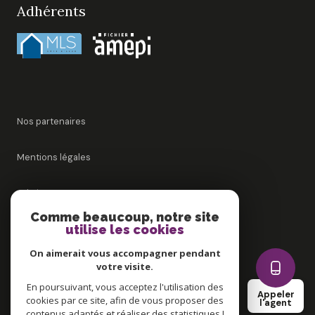
Adhérents
Nos partenaires
Mentions légales
Admin
Comme beaucoup, notre site
utilise les cookies
Nos honoraires
On aimerait vous accompagner pendant
Politique RGPD
votre visite.
En poursuivant, vous acceptez l'utilisation des
Appeler
cookies par ce site, afin de vous proposer des
Cookies
l'agent
contenus adaptés et réaliser des statistiques !