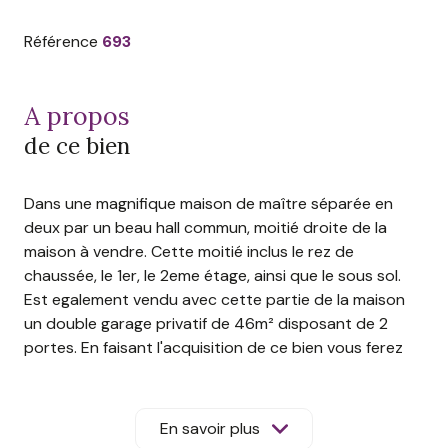
Référence
693
a propos
de ce bien
Dans une magnifique maison de maître séparée en
deux par un beau hall commun, moitié droite de la
maison à vendre. Cette moitié inclus le rez de
chaussée, le 1er, le 2eme étage, ainsi que le sous sol.
Est egalement vendu avec cette partie de la maison
un double garage privatif de 46m² disposant de 2
portes. En faisant l'acquisition de ce bien vous ferez
aussi l'acquisition d'une belle terrasse privative
d'environ 77m² avec cuisine d'été et abri de jardin.
Vous partagerez en plus un grand parking à l'avant de
En savoir plus
la maison ainsi q'un jardin. Environnement calme et