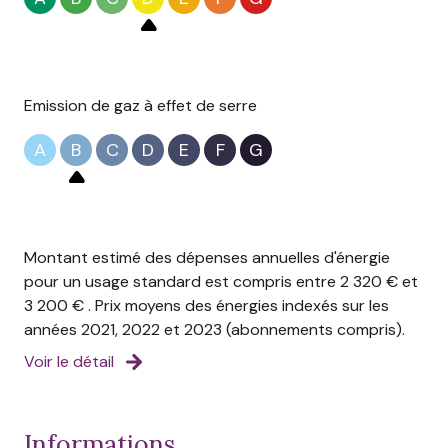
DPE: D (213 kWh/m²/an) / B (7 kgCO²/m²/an)
Quote part des charges annuelles:pas de charges
communes . Taxe Fonciere 1393€
Emission de gaz à effet de serre
Nombre de lots: NC / Pas de procédure en cours à
notre connaissance
A
B
C
D
E
F
G
Honoraires d'agence à la charge du vendeur
Les informations sur les risques auxquels le bien est
exposé sont disponibles sur le site géorisques:
www.georisques.gouv.fr
Montant estimé des dépenses annuelles d'énergie
pour un usage standard est compris entre 2 320 € et
3 200 € . Prix moyens des énergies indexés sur les
années 2021, 2022 et 2023 (abonnements compris).
Voir le détail
informations