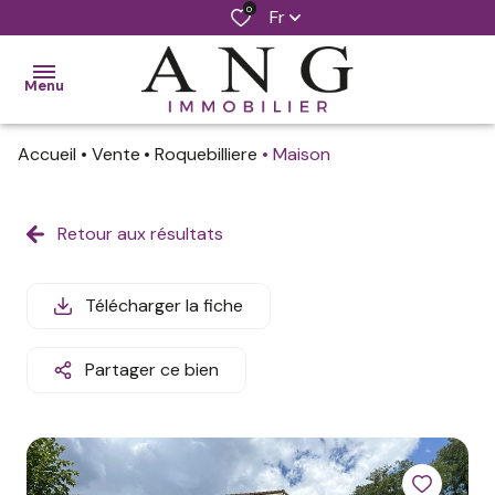
0
Fr
Menu
Accueil
Vente
Roquebilliere
Maison
accueil
ventes
Retour aux résultats
locations
Télécharger la fiche
notre
agence
Partager ce bien
estimer
mon
bien