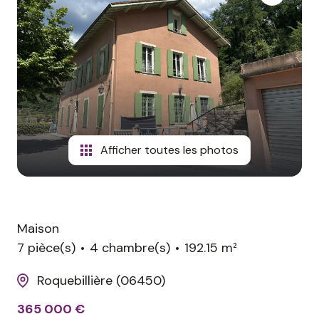
avis
clients
contact
Afficher toutes les photos
Maison
7 pièce(s)
4 chambre(s)
192.15 m²
Roquebillière (06450)
365 000 €